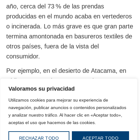
año, cerca del 73 % de las prendas
producidas en el mundo acaba en vertederos
o incinerada. Lo más grave es que gran parte
termina amontonada en basureros textiles de
otros países, fuera de la vista del
consumidor.
Por ejemplo, en el desierto de Atacama, en
Chile, se acumulan montañas de ropa
Valoramos su privacidad
desechada, convirtiéndose en el vertedero
textil más grande del mundo. En Kenia, en
Utilizamos cookies para mejorar su experiencia de
navegación, publicar anuncios o contenidos personalizados
2021 se exportaron más de 900 millones de
y analizar nuestro tráfico. Al hacer clic en «Aceptar todo»,
prendas usadas, muchas de las cuales no
aceptas el uso que hacemos de las cookies.
pueden revenderse. Y en Ghana, un
RECHAZAR TODO
ACEPTAR TODO