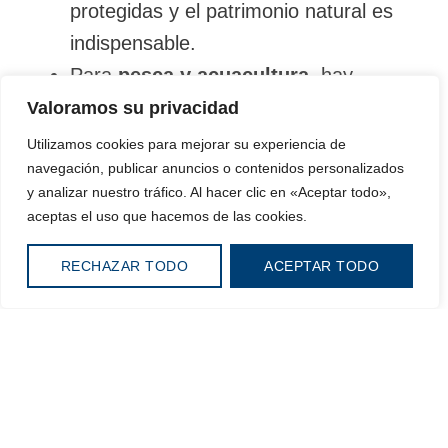
protegidas y el patrimonio natural es
indispensable.
Para
pesca y acuacultura
, hay
regulaciones específicas en zonas
Valoramos su privacidad
marino-costeras y manglares.
Utilizamos cookies para mejorar su experiencia de
navegación, publicar anuncios o contenidos personalizados
Adoptar estas prácticas no solo te asegura
y analizar nuestro tráfico. Al hacer clic en «Aceptar todo»,
cumplir con la normativa, sino que también
aceptas el uso que hacemos de las cookies.
mejora la eficiencia operativa de tu
negocio, fortalece su reputación y abre
RECHAZAR TODO
ACEPTAR TODO
oportunidades en mercados que valoran la
sostenibilidad.
Beneficios que puedes obtener
Al implementar el COA en tus operaciones,